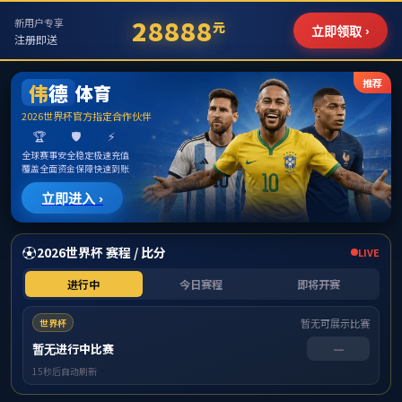
英国·威廉希尔公司(WilliamHill)中文官方网站
首页
通知公告
招生信息
当前位置：
首页
>
招生信息