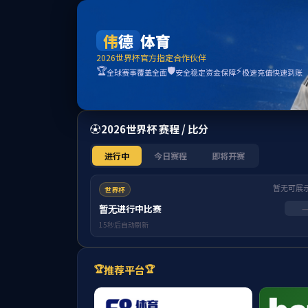
博士生导师
A
B
C
D
E
F
G
A
安庆贤
B