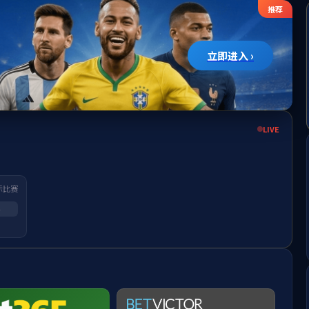
H
I
J
K
L
M
N
O
P
Q
R