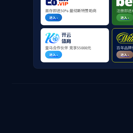
毕文杰
C
陈晓红（院士）
成琼文
谌金宇
陈宪
D
邓超
J
简惠云