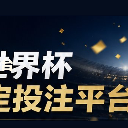
英国·威廉希尔公司(WilliamHill)中文官方网站
william威
I
J
K
L
M
N
O
P
Q
R
S