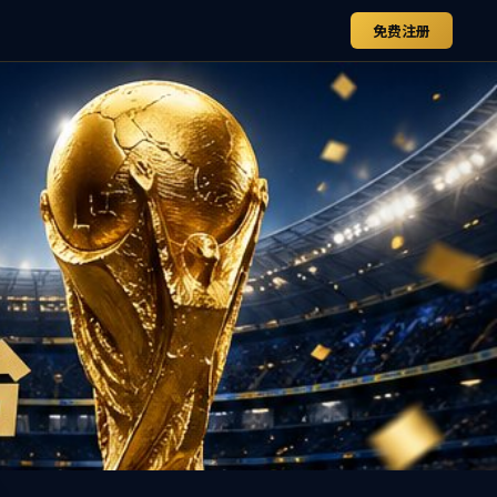
|
EN
MENU
廉中文官网
公司内网
T
U
V
W