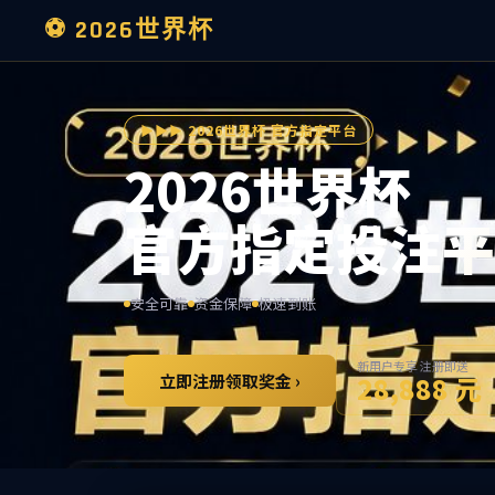
博士生导师
A
B
C
D
E
F
G
H
X
Y
Z