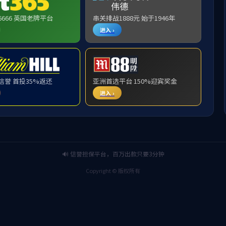
(兼职)
储军飞
曹裕